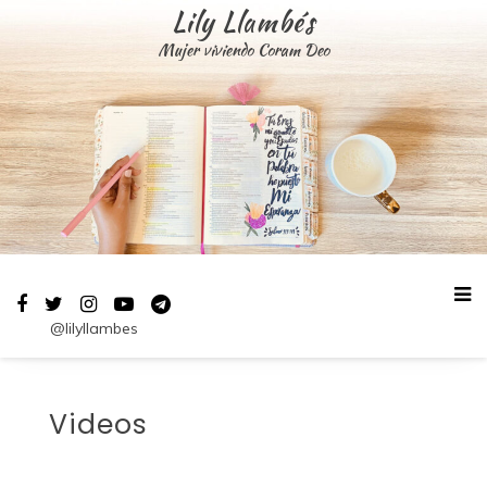
Saltar
Lily Llambés
al
Mujer viviendo Coram Deo
contenido
@lilyllambes
Videos