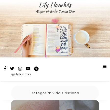
Saltar
Lily Llambés
al
Mujer viviendo Coram Deo
contenido
@lilyllambes
Categoría:
Vida Cristiana