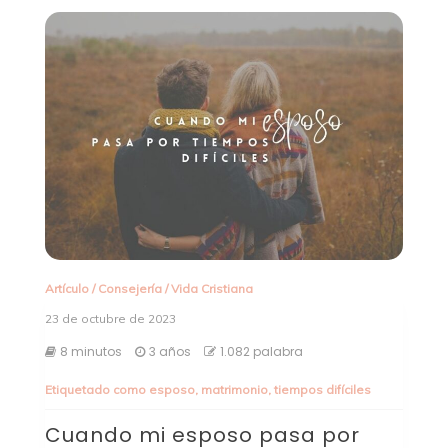
Artículo
/
Consejería
/
Vida Cristiana
23 de octubre de 2023
8 minutos
3 años
1.082 palabra
Etiquetado como
esposo
,
matrimonio
,
tiempos difíciles
Cuando mi esposo pasa por