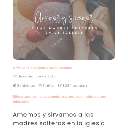
Artículo
/
Consejería
/
Vida Cristiana
27 de noviembre de 2023
8 minutos
3 años
1.084 palabra
Etiquetado como
consejeria
,
esperanza
,
madre soltera
,
ministerio
Amemos y sirvamos a las
madres solteras en la iglesia