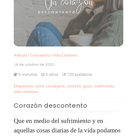
Artículo
/
Consejería
/
Vida Cristiana
16 de octubre de 2023
5 minutos
3 años
720 palabras
Etiquetado como
consejeria
,
corazón
,
gozo
,
sufrimiento
,
vida cristiana
Corazón descontento
Que en medio del sufrimiento y en
aquellas cosas diarias de la vida podamos