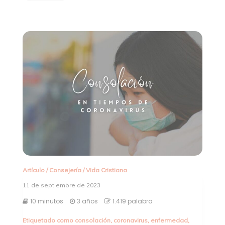
Artículo
/
Consejería
/
Vida Cristiana
11 de septiembre de 2023
10 minutos
3 años
1.419 palabra
Etiquetado como
consolación
,
coronavirus
,
enfermedad
,