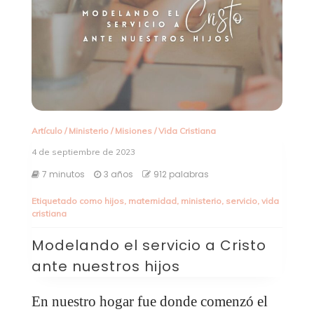
Artículo
/
Ministerio
/
Misiones
/
Vida Cristiana
4 de septiembre de 2023
7 minutos
3 años
912 palabras
Etiquetado como
hijos
,
maternidad
,
ministerio
,
servicio
,
vida
cristiana
Modelando el servicio a Cristo
ante nuestros hijos
En nuestro hogar fue donde comenzó el