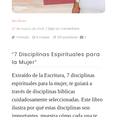
Mis libros
/ Deja un comentario
en
27 de marzo de 2026
“7
1 minuto
4 meses
130 palabras
2
Disciplinas
Espirituales
para
la
“7 Disciplinas Espirituales para
Mujer”
la Mujer”
Extraído de la Escritura, 7 disciplinas
espirituales para la mujer, te guiará a
través de disciplinas bíblicas
cuidadosamente seleccionadas. Este libro
ilustra por qué estas disciplinas son
importantes, muestra cómo cada una te