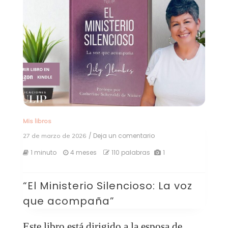
Mis libros
/ Deja un comentario
en
27 de marzo de 2026
“El
1 minuto
4 meses
110 palabras
1
Ministerio
Silencioso:
La
voz
“El Ministerio Silencioso: La voz
que
que acompaña”
acompaña”
Este libro está dirigido a la esposa de