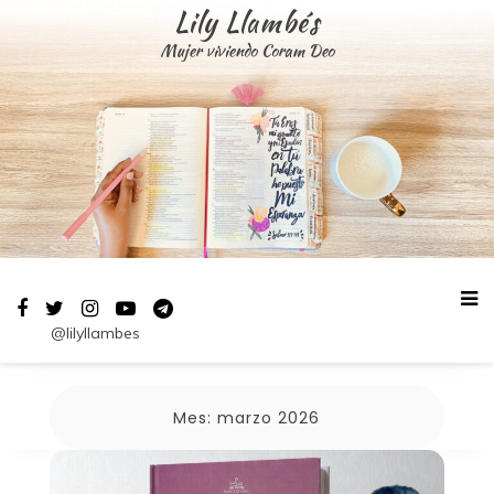
Saltar
Lily Llambés
al
Mujer viviendo Coram Deo
contenido
@lilyllambes
Mes:
marzo 2026