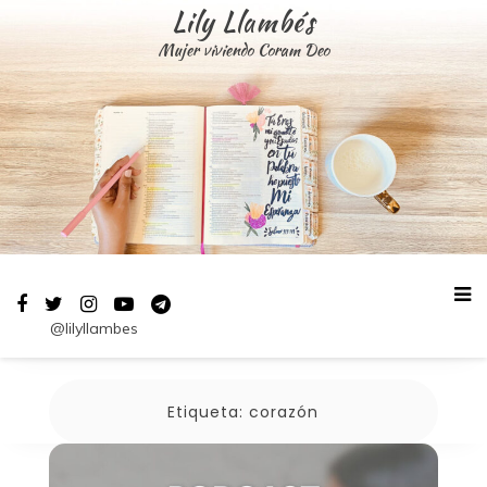
Saltar
Lily Llambés
al
Mujer viviendo Coram Deo
contenido
@lilyllambes
Etiqueta:
corazón