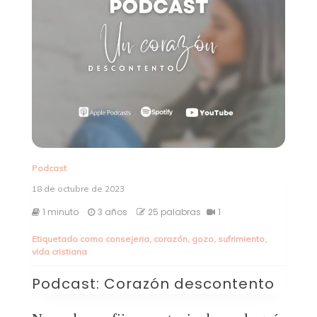
Podcast
18 de octubre de 2023
1 minuto
3 años
25 palabras
1
Etiquetado como
consejeria
,
corazón
,
gozo
,
sufrimiento
,
vida cristiana
Podcast: Corazón descontento