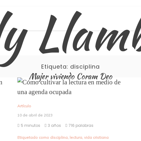
ly Llam
Etiqueta:
disciplina
Mujer viviendo Coram Deo
Artículo
10 de abril de 2023
5 minutos
3 años
716 palabras
Etiquetado como
disciplina
,
lectura
,
vida cristiana