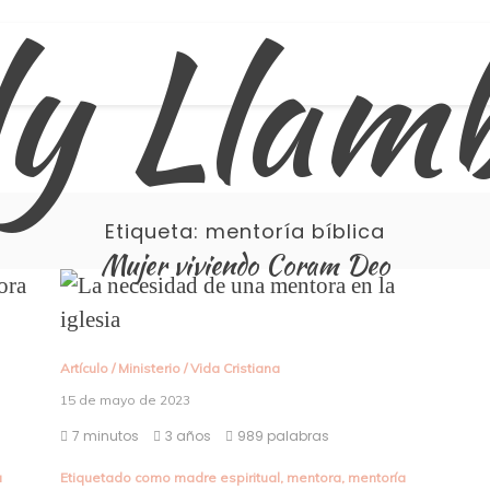
ly Llam
Etiqueta:
mentoría bíblica
Mujer viviendo Coram Deo
Artículo
/
Ministerio
/
Vida Cristiana
15 de mayo de 2023
7 minutos
3 años
989 palabras
a
Etiquetado como
madre espiritual
,
mentora
,
mentoría