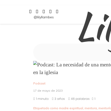
Li
Saltar
al
contenido
@lilyllambes
Podcast
17 de mayo de 2023
1 minuto
3 años
46 palabras
1
Etiquetado como
madre espiritual
,
mentora
,
mentorí