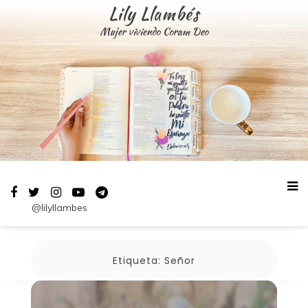
Saltar
Lily Llambés
al
Mujer viviendo Coram Deo
contenido
@lilyllambes
Etiqueta:
Señor