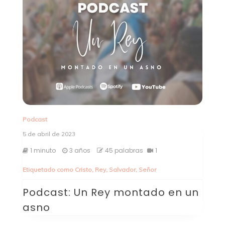
Podcast
5 de abril de 2023
1 minuto
3 años
45 palabras
1
Etiquetado como
Cristo
,
Rey
,
Salvador
,
Señor
Podcast: Un Rey montado en un
asno