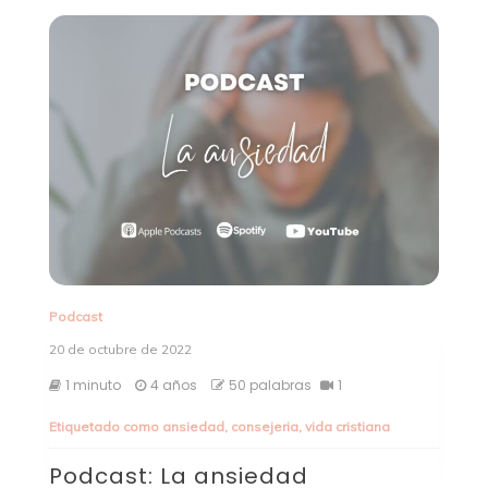
Podcast
20 de octubre de 2022
1 minuto
4 años
50 palabras
1
Etiquetado como
ansiedad
,
consejeria
,
vida cristiana
Podcast: La ansiedad