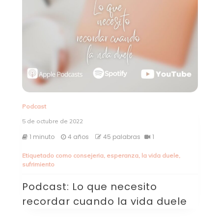
Podcast
5 de octubre de 2022
1 minuto
4 años
45 palabras
1
Etiquetado como
consejeria
,
esperanza
,
la vida duele
,
sufrimiento
Podcast: Lo que necesito
recordar cuando la vida duele