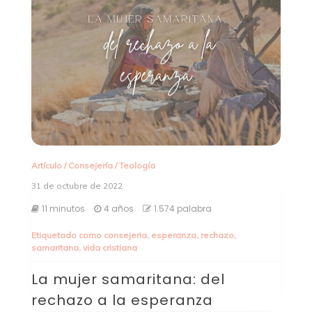
Artículo
/
Consejería
/
Teología
31 de octubre de 2022
11 minutos
4 años
1.574 palabra
Etiquetado como
consejeria
,
esperanza
,
rechazo
,
samaritana
,
vida cristiana
La mujer samaritana: del
rechazo a la esperanza