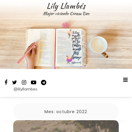
Saltar
Lily Llambés
al
Mujer viviendo Coram Deo
contenido
@lilyllambes
Mes:
octubre 2022