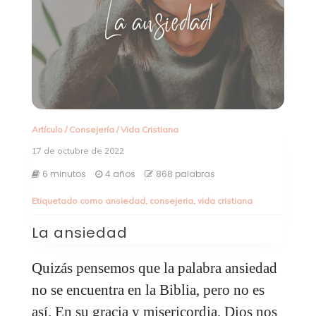
Artículo
/
Consejería
/
Vida Cristiana
17 de octubre de 2022
6 minutos
4 años
868 palabras
Etiquetado como
ansiedad
,
consejeria
,
vida cristiana
La ansiedad
Quizás pensemos que la palabra ansiedad
no se encuentra en la Biblia, pero no es
así. En su gracia y misericordia, Dios nos