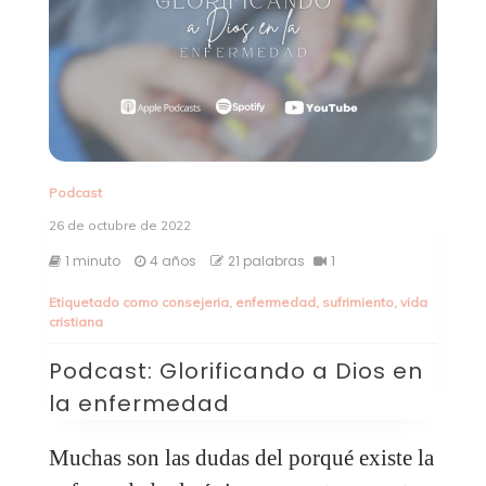
Podcast
26 de octubre de 2022
1 minuto
4 años
21 palabras
1
Etiquetado como
consejeria
,
enfermedad
,
sufrimiento
,
vida
cristiana
Podcast: Glorificando a Dios en
la enfermedad
Muchas son las dudas del porqué existe la