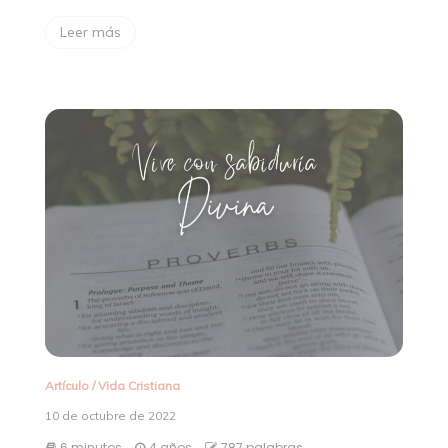
Leer más
Artículo
/
Vida Cristiana
10 de octubre de 2022
6 minutos
4 años
787 palabras