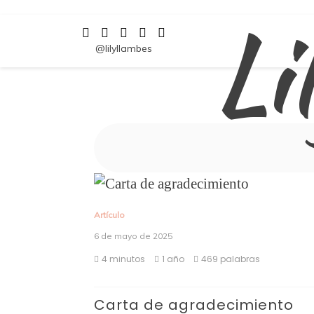
Li
Saltar
al
contenido
@lilyllambes
Artículo
6 de mayo de 2025
4 minutos
1 año
469 palabras
Carta de agradecimiento