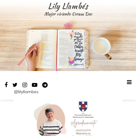
Saltar
Lily Llambés
al
Mujer viviendo Coram Deo
contenido
@lilyllambes