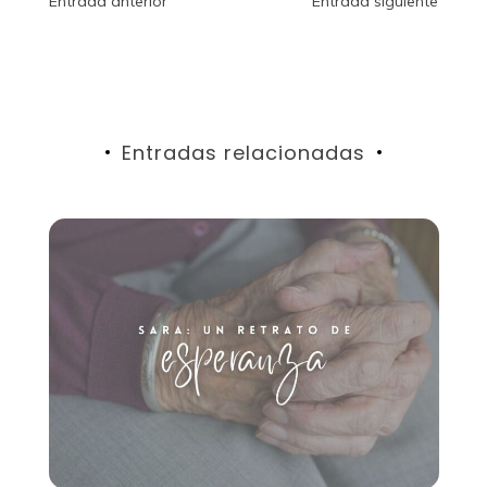
Navegación
Entrada anterior
Entrada siguiente
de
entradas
Entradas relacionadas