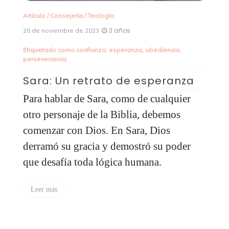
Artículo
/
Consejería
/
Teología
Ar
3 años
20 de noviembre de 2023
13
Etiquetado como
confianza
,
esperanza
,
obediencia
,
Et
perseverancia
cr
Sara: Un retrato de esperanza
¿
D
Para hablar de Sara, como de cualquier
d
otro personaje de la Biblia, debemos
R
comenzar con Dios. En Sara, Dios
s
 a
derramó su gracia y demostró su poder
p
que desafía toda lógica humana.
C
v
Leer más
m