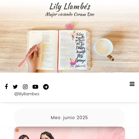
Saltar
Lily Llambés
al
Mujer viviendo Coram Deo
contenido
@lilyllambes
Mes:
junio 2025