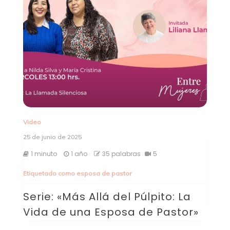
Video
25 de junio de 2025
1 minuto
1 año
35 palabras
5
Etiquetado como
esposa de pastor
Serie: «Más Allá del Púlpito: La
Vida de una Esposa de Pastor»