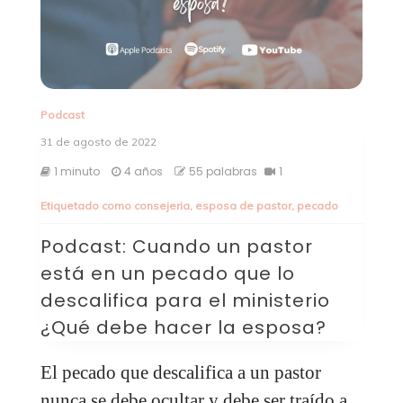
Podcast
31 de agosto de 2022
1 minuto
4 años
55 palabras
1
Etiquetado como
consejeria
,
esposa de pastor
,
pecado
Podcast: Cuando un pastor
está en un pecado que lo
descalifica para el ministerio
¿Qué debe hacer la esposa?
El pecado que descalifica a un pastor
nunca se debe ocultar y debe ser traído a