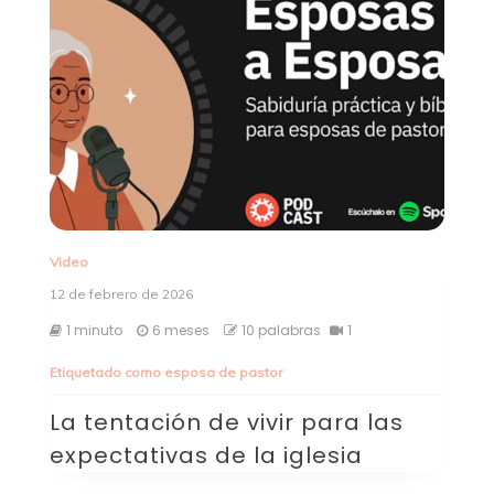
Video
12 de febrero de 2026
1 minuto
6 meses
10 palabras
1
Etiquetado como
esposa de pastor
La tentación de vivir para las
expectativas de la iglesia