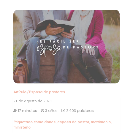
Artículo
/
Esposa de pastores
21 de agosto de 2023
17 minutos
3 años
2.403 palabras
Etiquetado como
dones
,
esposa de pastor
,
matrimonio
,
ministerio