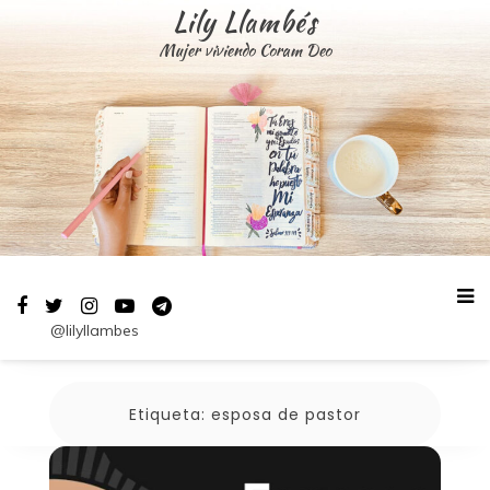
Saltar
Lily Llambés
al
Mujer viviendo Coram Deo
contenido
@lilyllambes
Etiqueta:
esposa de pastor