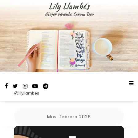
Saltar
Lily Llambés
al
Mujer viviendo Coram Deo
contenido
@lilyllambes
Mes:
febrero 2026