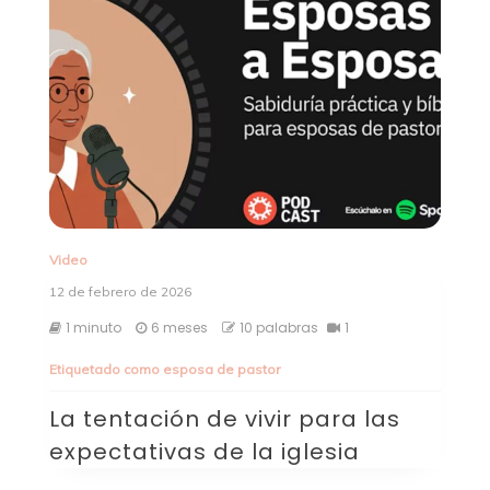
Video
12 de febrero de 2026
1 minuto
6 meses
10 palabras
1
Etiquetado como
esposa de pastor
La tentación de vivir para las
expectativas de la iglesia