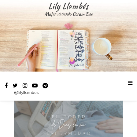
Saltar
Lily Llambés
al
Mujer viviendo Coram Deo
contenido
@lilyllambes