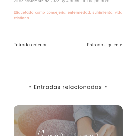
4 años
1.191 palabra
28 de noviembre de 2022
Etiquetado como
consejeria
,
enfermedad
,
sufrimiento
,
vida
cristiana
Navegación
Entrada anterior
Entrada siguiente
de
entradas
Entradas relacionadas