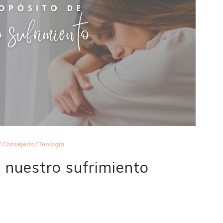
/
Consejería
/
Teología
e nuestro sufrimiento