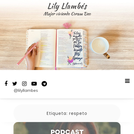
Saltar
Lily Llambés
al
Mujer viviendo Coram Deo
contenido
@lilyllambes
Etiqueta:
respeto