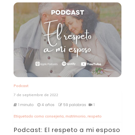
Podcast
7 de septiembre de 2022
1 minuto
4 años
59 palabras
1
Etiquetado como
consejeria
,
matrimonio
,
respeto
Podcast: El respeto a mi esposo