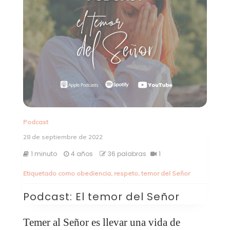
Podcast
28 de septiembre de 2022
1 minuto
4 años
36 palabras
1
Etiquetado como
obediencia
,
respeto
,
temor del Señor
Podcast: El temor del Señor
Temer al Señor es llevar una vida de