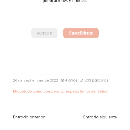
publicaciones y noticias.
4 años
803 palabras
26 de septiembre de 2022
Etiquetado como
obediencia
,
respeto
,
temor del Señor
Navegación
Entrada anterior
Entrada siguiente