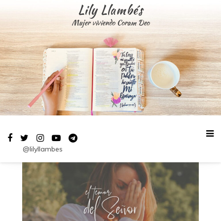
Saltar
Lily Llambés
al
Mujer viviendo Coram Deo
contenido
@lilyllambes