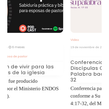
Video
Vi
9 meses
19 de noviembre de 2025
7 
Conferencia para Mujeres:
P
Discípulas Conforme a Su
T
Palabra badasa en Efesios 4:17-
t
32
P
Conferencia para mujeres “Discípulas
T
conforme a Su Palabra” basada en Efesios
p
4:17-32, del Ministerio de Mujeres de la