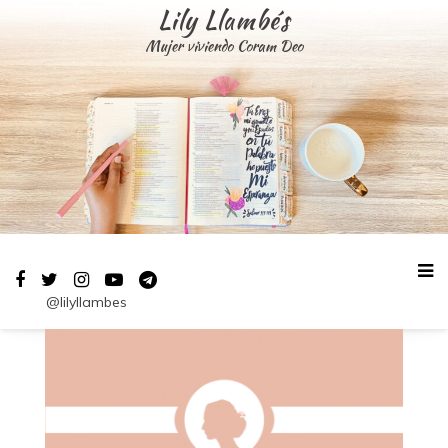
Saltar
Lily Llambés
al
Mujer viviendo Coram Deo
contenido
@lilyllambes