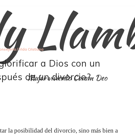
ly Llam
onsejería
/
Vida Cristiana
orificar a Dios con un
pués de un divorcio?
Mujer viviendo Coram Deo
atar la posibilidad del divorcio, sino más bien a