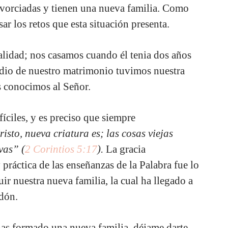
ivorciadas y tienen una nueva familia. Como
ar los retos que esta situación presenta.
alidad; nos casamos cuando él tenia dos años
edio de nuestro matrimonio tuvimos nuestra
s conocimos al Señor.
íciles, y es preciso que siempre
isto, nueva criatura es; las cosas viejas
vas” (
2 Corintios 5:17
).
La gracia
 práctica de las enseñanzas de la Palabra fue lo
ir nuestra nueva familia, la cual ha llegado a
rdón.
as formado una nueva familia, déjame darte