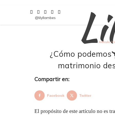
Li
Saltar
al
contenido
@lilyllambes
Artículo
/
C
¿Cómo podemos gl
matrimonio des
Compartir en:
Facebook
Twitter
El propósito de este artículo no es tr