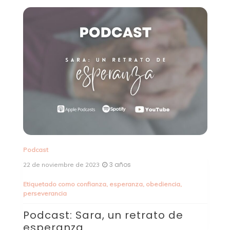
Podcast
Po
3 años
22 de noviembre de 2023
8 
Etiquetado como
confianza
,
esperanza
,
obediencia
,
Et
perseverancia
P
a
Podcast: Sara, un retrato de
a
esperanza