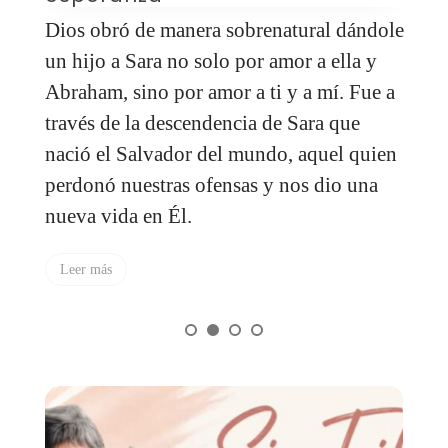
Q
Dios obró de manera sobrenatural dándole
p
os
un hijo a Sara no solo por amor a ella y
d
Abraham, sino por amor a ti y a mí. Fue a
c
través de la descendencia de Sara que
i
:
nació el Salvador del mundo, aquel quien
perdonó nuestras ofensas y nos dio una
nueva vida en Él.
Leer más