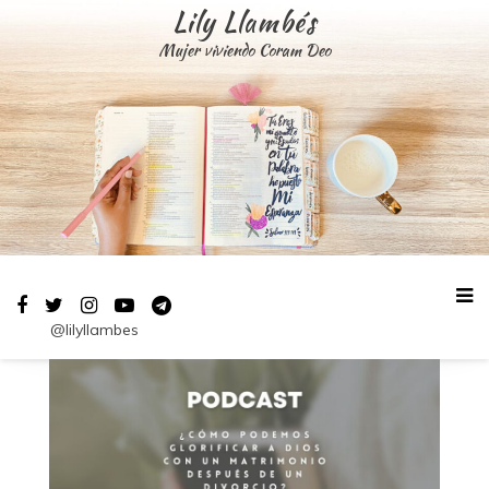
Saltar
Lily Llambés
al
Mujer viviendo Coram Deo
contenido
@lilyllambes