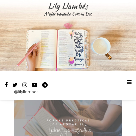
Saltar
Lily Llambés
al
Mujer viviendo Coram Deo
contenido
@lilyllambes