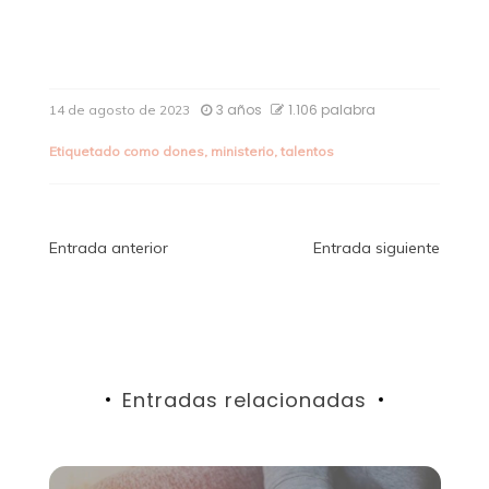
3 años
1.106 palabra
14 de agosto de 2023
Etiquetado como
dones
,
ministerio
,
talentos
Navegación
Entrada anterior
Entrada siguiente
de
entradas
Entradas relacionadas