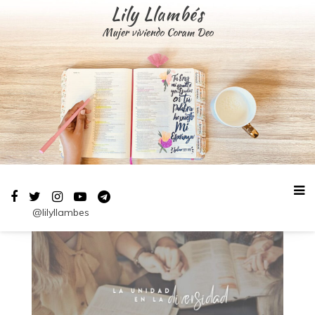
Saltar
Lily Llambés
al
Mujer viviendo Coram Deo
contenido
@lilyllambes