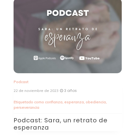
Podcast
Po
3 años
22 de noviembre de 2023
15
Etiquetado como
confianza
,
esperanza
,
obediencia
,
perseverancia
P
g
a
Podcast: Sara, un retrato de
m
esperanza
d