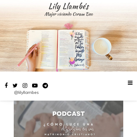
Saltar
Lily Llambés
al
Mujer viviendo Coram Deo
contenido
@lilyllambes