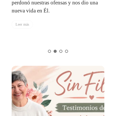
perdonó nuestras ofensas y nos dio una
c
nueva vida en Él.
i
a
Leer más