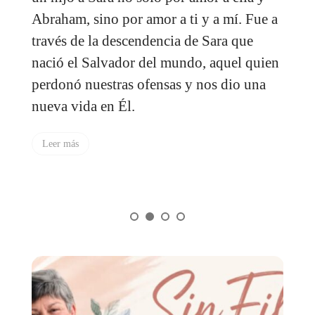
o
Abraham, sino por amor a ti y a mí. Fue a
c
través de la descendencia de Sara que
n
:
nació el Salvador del mundo, aquel quien
l
perdonó nuestras ofensas y nos dio una
c
nueva vida en Él.
i
a
Leer más