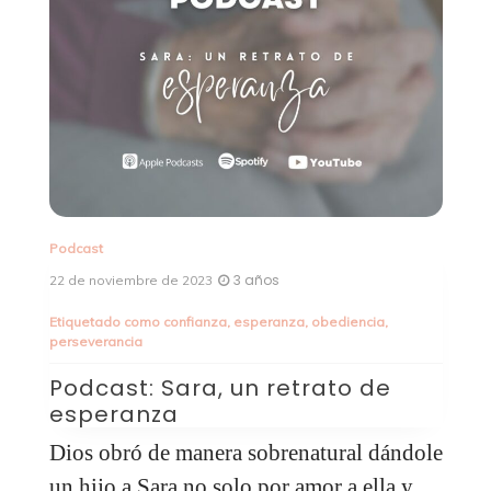
Podcast
Po
3 años
22 de noviembre de 2023
15
Etiquetado como
confianza
,
esperanza
,
obediencia
,
perseverancia
P
g
a
Podcast: Sara, un retrato de
m
esperanza
d
Dios obró de manera sobrenatural dándole
E
os
un hijo a Sara no solo por amor a ella y