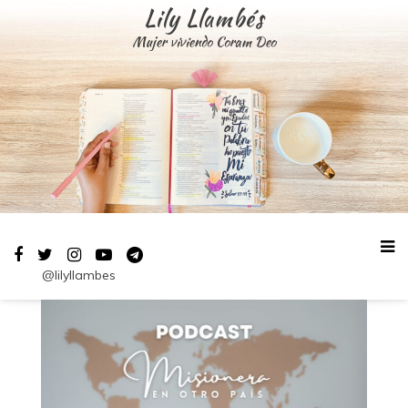
Saltar
Lily Llambés
al
Mujer viviendo Coram Deo
contenido
@lilyllambes