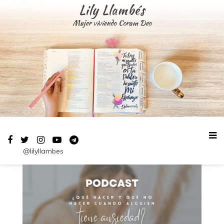
Saltar
Lily Llambés
al
Mujer viviendo Coram Deo
contenido
@lilyllambes