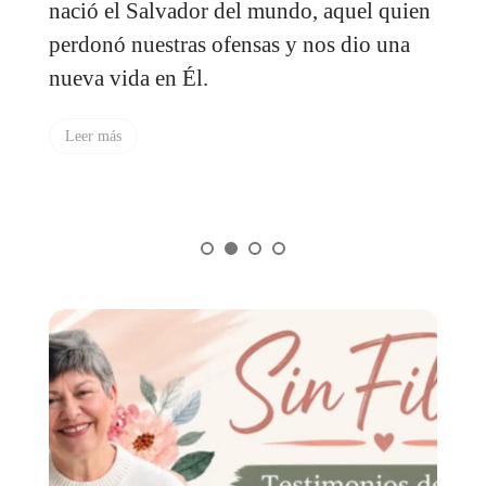
:
nació el Salvador del mundo, aquel quien
l
perdonó nuestras ofensas y nos dio una
c
nueva vida en Él.
i
a
Leer más