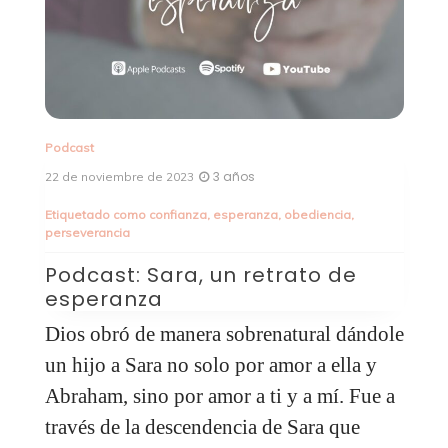
Podcast
Po
3 años
22 de noviembre de 2023
15
Etiquetado como
confianza
,
esperanza
,
obediencia
,
perseverancia
P
g
a
Podcast: Sara, un retrato de
m
esperanza
d
Dios obró de manera sobrenatural dándole
E
os
un hijo a Sara no solo por amor a ella y
o
Abraham, sino por amor a ti y a mí. Fue a
c
través de la descendencia de Sara que
n