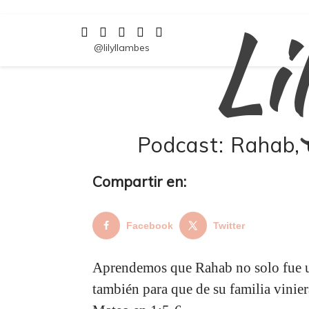
Li
Saltar
al
contenido
@lilyllambes
Podcast: Rahab,
Compartir en:
Facebook
Twitter
Aprendemos que Rahab no solo fue usa
también para que de su familia vinier