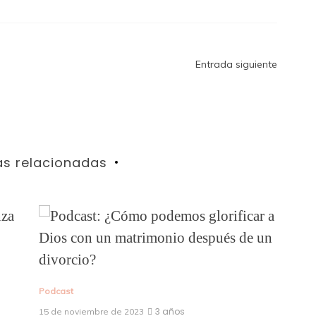
Entrada siguiente
as relacionadas
Pod
8 d
Podcast
3 años
15 de noviembre de 2023