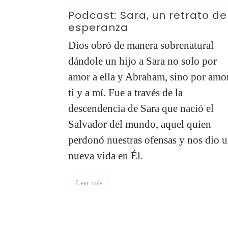
a
,
madre soltera
,
Podcast: Sara, un retrato de
esperanza
sirvamos
s en la
Dios obró de manera sobrenatural
dándole un hijo a Sara no solo por
esia,
amor a ella y Abraham, sino por amo
estras
ti y a mí. Fue a través de la
etarlas como
descendencia de Sara que nació el
os como
Salvador del mundo, aquel quien
 redimidas
perdonó nuestras ofensas y nos dio 
nueva vida en Él.
Leer más