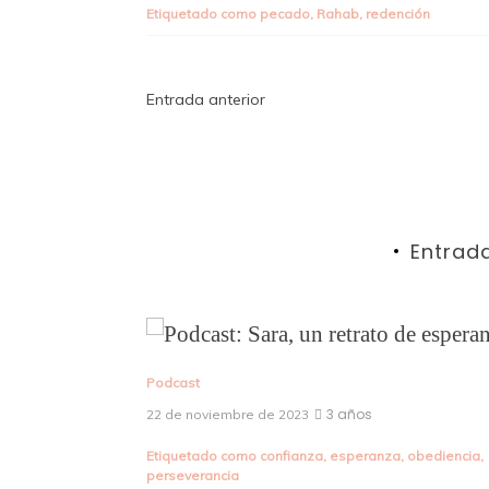
Etiquetado como
pecado
,
Rahab
,
redención
Navegación
Entrada anterior
de
entradas
Entrad
Podcast
3 años
22 de noviembre de 2023
Etiquetado como
confianza
,
esperanza
,
obediencia
,
perseverancia