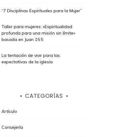
“7 Disciplinas Espirituales para la Mujer”
Taller para mujeres: «Espiritualidad
profunda para una misión sin límite»
basada en Juan 15:5
La tentación de vivir para las
expectativas de la iglesia
CATEGORÍAS
Artículo
cast
3 años
e noviembre de 2023
Consejería