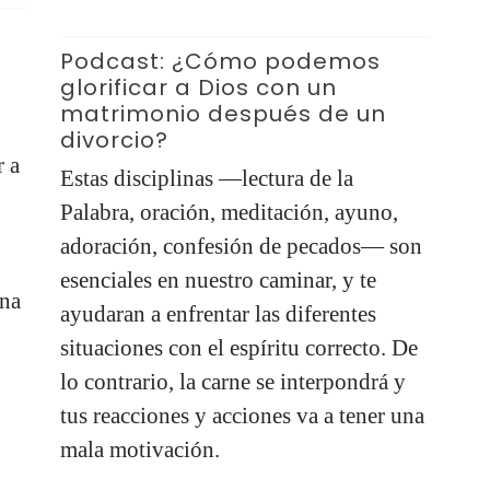
Eti
Po
Podcast: ¿Cómo podemos
ap
glorificar a Dios con un
matrimonio después de un
Qu
divorcio?
pe
r a
Estas disciplinas —lectura de la
mi
Palabra, oración, meditación, ayuno,
pr
adoración, confesión de pecados— son
qu
esenciales en nuestro caminar, y te
una
L
ayudaran a enfrentar las diferentes
situaciones con el espíritu correcto. De
lo contrario, la carne se interpondrá y
tus reacciones y acciones va a tener una
mala motivación.