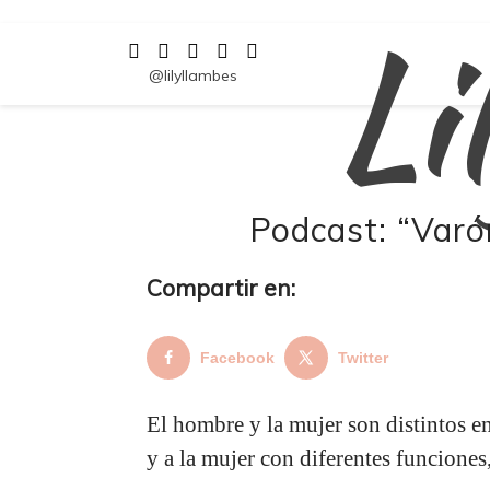
Li
Saltar
al
contenido
@lilyllambes
Podcast: “Varó
Compartir en:
Facebook
Twitter
El hombre y la mujer son distintos e
y a la mujer con diferentes funcione