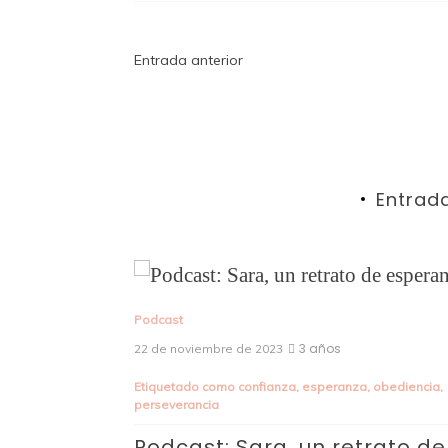
Navegación
Entrada anterior
de
entradas
Entrad
Podcast
3 años
22 de noviembre de 2023
Etiquetado como
confianza
,
esperanza
,
obediencia
,
perseverancia
a
,
madre soltera
,
Podcast: Sara, un retrato de