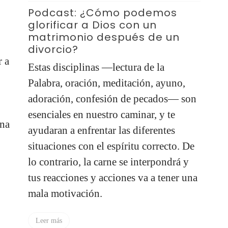
Po
Podcast: ¿Cómo podemos
ap
glorificar a Dios con un
matrimonio después de un
Qu
divorcio?
pe
r a
Estas disciplinas —lectura de la
mi
Palabra, oración, meditación, ayuno,
pr
adoración, confesión de pecados— son
qu
esenciales en nuestro caminar, y te
una
L
ayudaran a enfrentar las diferentes
situaciones con el espíritu correcto. De
lo contrario, la carne se interpondrá y
tus reacciones y acciones va a tener una
mala motivación.
Leer más