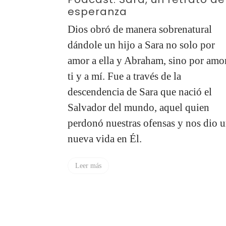
esperanza
sirvamos
s en la
Dios obró de manera sobrenatural
dándole un hijo a Sara no solo por
esia,
amor a ella y Abraham, sino por amo
estras
ti y a mí. Fue a través de la
etarlas como
descendencia de Sara que nació el
os como
Salvador del mundo, aquel quien
 redimidas
perdonó nuestras ofensas y nos dio 
nueva vida en Él.
Leer más