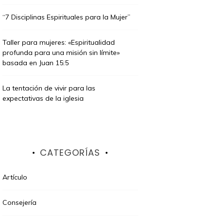
“7 Disciplinas Espirituales para la Mujer”
Taller para mujeres: «Espiritualidad
profunda para una misión sin límite»
basada en Juan 15:5
La tentación de vivir para las
expectativas de la iglesia
CATEGORÍAS
cast
Artículo
3 años
e noviembre de 2023
Consejería
quetado como
consejeria
,
maternidad