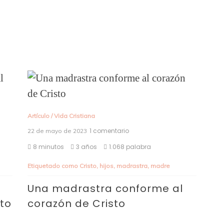
Artículo
/
Vida Cristiana
1 comentario
en
22 de mayo de 2023
Una
8 minutos
3 años
1.068 palabra
madrastra
conforme
Etiquetado como
Cristo
,
hijos
,
madrastra
,
madre
al
corazón
de
Una madrastra conforme al
Cristo
sto
corazón de Cristo