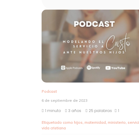
Podcast
6 de septiembre de 2023
1 minuto
3 años
25 palabras
1
Etiquetado como
hijos
,
maternidad
,
ministerio
,
servic
vida cristiana