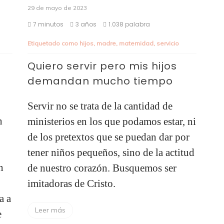
29 de mayo de 2023
7 minutos
3 años
1.038 palabra
Etiquetado como
hijos
,
madre
,
maternidad
,
servicio
Quiero servir pero mis hijos
demandan mucho tiempo
Servir no se trata de la cantidad de
n
ministerios en los que podamos estar, ni
de los pretextos que se puedan dar por
tener niños pequeños, sino de la actitud
n
de nuestro corazón. Busquemos ser
imitadoras de Cristo.
a a
Leer más
e