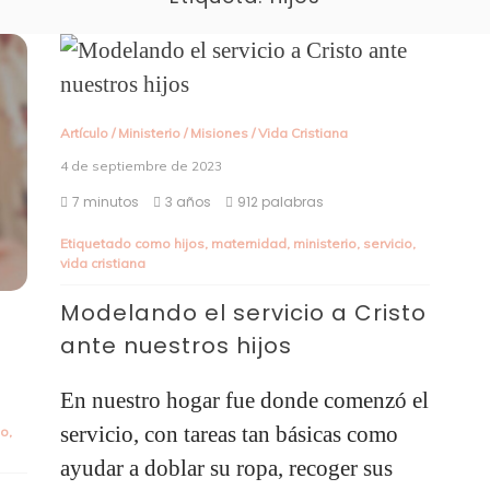
Artículo
/
Ministerio
/
Misiones
/
Vida Cristiana
4 de septiembre de 2023
7 minutos
3 años
912 palabras
Etiquetado como
hijos
,
maternidad
,
ministerio
,
servicio
,
vida cristiana
Modelando el servicio a Cristo
ante nuestros hijos
En nuestro hogar fue donde comenzó el
servicio, con tareas tan básicas como
io
,
ayudar a doblar su ropa, recoger sus