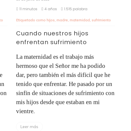
11 minutos
4 años
1.515 palabra
to
Etiquetado como
hijos
,
madre
,
maternidad
,
sufrimiento
Cuando nuestros hijos
enfrentan sufrimiento
La maternidad es el trabajo más
hermoso que el Señor me ha podido
he
dar, pero también el más difícil que he
un
tenido que enfrentar. He pasado por un
con
sinfín de situaciones de sufrimiento con
mis hijos desde que estaban en mi
vientre.
Leer más