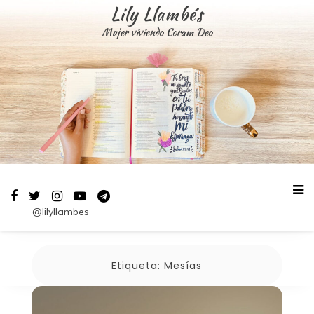
Saltar
Lily Llambés
al
Mujer viviendo Coram Deo
contenido
@lilyllambes
Etiqueta:
Mesías