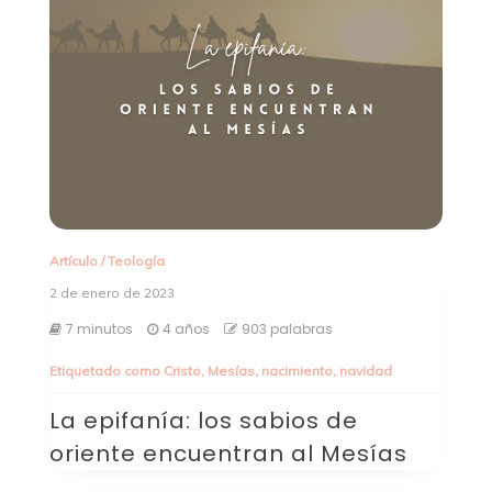
Artículo
/
Teología
2 de enero de 2023
7 minutos
4 años
903 palabras
Etiquetado como
Cristo
,
Mesías
,
nacimiento
,
navidad
La epifanía: los sabios de
oriente encuentran al Mesías