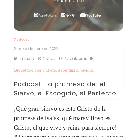
Podcast
21 de diciembre de 2022
1 minuto
4 años
47 palabras
1
Etiquetado como
Cristo
,
esperanza
,
navidad
Podcast: La promesa de: el
Siervo, el Escogido, el Perfecto
¡Qué gran siervo es este Cristo de la
promesa de Isaías, qué maravilloso es
Cristo, el que vive y reina para siempre!
Al pensar en esta gran promesa y al pensar