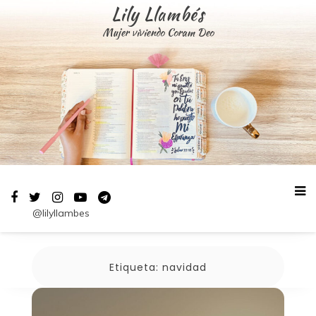
Saltar
Lily Llambés
al
Mujer viviendo Coram Deo
contenido
@lilyllambes
Etiqueta:
navidad