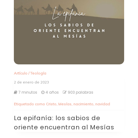
Artículo
/
Teología
2 de enero de 2023
7 minutos
4 años
903 palabras
Etiquetado como
Cristo
,
Mesías
,
nacimiento
,
navidad
La epifanía: los sabios de
oriente encuentran al Mesías