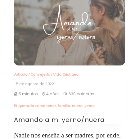
Artículo
/
Consejería
/
Vida Cristiana
15 de agosto de 2022
5 minutos
4 años
630 palabras
Etiquetado como
amor
,
familia
,
nuera
,
yerno
Amando a mi yerno/nuera
Nadie nos enseña a ser madres, por ende,