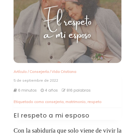
Artículo
/
Consejería
/
Vida Cristiana
5 de septiembre de 2022
6 minutos
4 años
816 palabras
Etiquetado como
consejeria
,
matrimonio
,
respeto
El respeto a mi esposo
Con la sabiduría que solo viene de vivir la