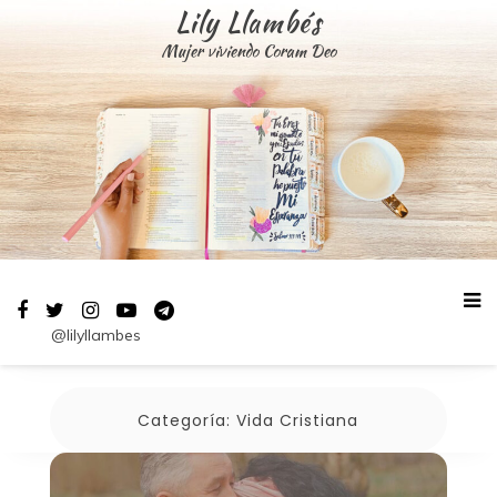
Saltar
Lily Llambés
al
Mujer viviendo Coram Deo
contenido
@lilyllambes
Categoría:
Vida Cristiana