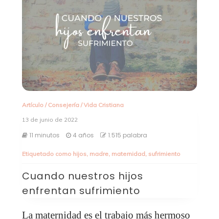
Artículo
/
Consejería
/
Vida Cristiana
13 de junio de 2022
11 minutos
4 años
1.515 palabra
Etiquetado como
hijos
,
madre
,
maternidad
,
sufrimiento
Cuando nuestros hijos
enfrentan sufrimiento
La maternidad es el trabajo más hermoso