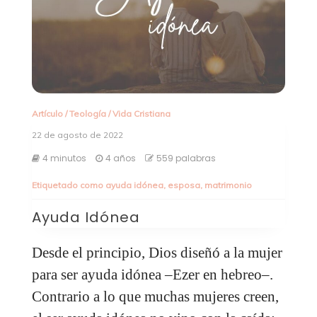
Artículo
/
Teología
/
Vida Cristiana
22 de agosto de 2022
4 minutos
4 años
559 palabras
Etiquetado como
ayuda idónea
,
esposa
,
matrimonio
Ayuda Idónea
Desde el principio, Dios diseñó a la mujer
para ser ayuda idónea –Ezer en hebreo–.
Contrario a lo que muchas mujeres creen,