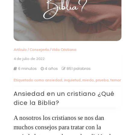
Artículo
/
Consejería
/
Vida Cristiana
4 de julio de 2022
6 minutos
4 años
851 palabras
Etiquetado como
ansiedad
,
inquietud
,
miedo
,
prueba
,
temor
Ansiedad en un cristiano ¿Qué
dice la Biblia?
A nosotros los cristianos se nos dan
muchos consejos para tratar con la