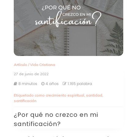
Artículo
/
Vida Cristiana
27 de junio de 2022
8 minutos
4 años
1.165 palabra
Etiquetado como
crecimiento espiritual
,
santidad
,
santificación
¿Por qué no crezco en mi
santificación?