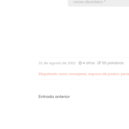
4 años
55 palabras
31 de agosto de 2022
Etiquetado como
consejeria
,
esposa de pastor
,
pec
Navegación
Entrada anterior
de
entradas