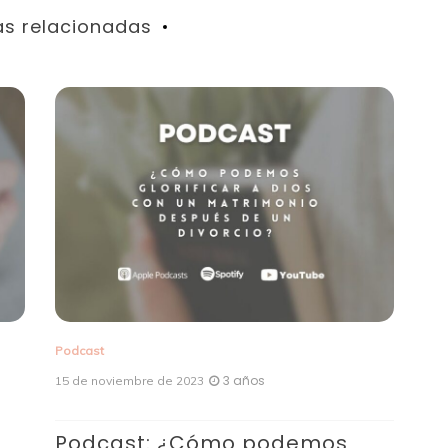
as relacionadas
Podcast
Pod
3 años
8 de noviembre de 2023
29 
Etiquetado como
consejeria
,
maternidad
Eti
mini