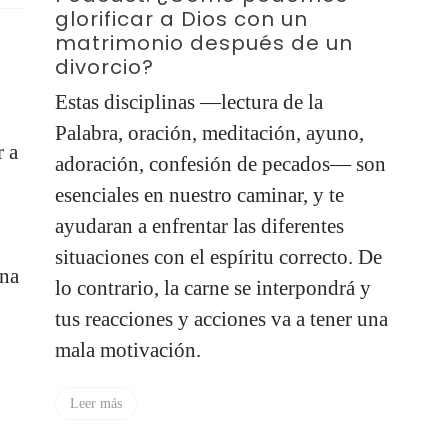
Podcast: 5 cosas que he
P
aprendido del nido vacío
a 
Qué hermoso es saber que Dios me ha
ig
permitido ser madre, un rol que Él
Mi
mismo determinó, y que Él tiene un
po
on
propósito en cada etapa que tenemos
he
que afrontar, incluyendo el nido vacío.
ma
Cr
Leer más
De
po
y
una
L