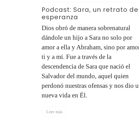
glorificar a Dios con un
rato de
matrimonio después de un
divorcio?
atural
Estas disciplinas —lectura de la
olo por
Palabra, oración, meditación, ayuno,
o por amor a
adoración, confesión de pecados— s
esenciales en nuestro caminar, y te
ció el
ayudaran a enfrentar las diferentes
 quien
situaciones con el espíritu correcto. 
 nos dio una
lo contrario, la carne se interpondrá 
tus reacciones y acciones va a tener 
mala motivación.
Leer más