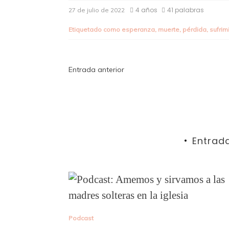
4 años
41 palabras
27 de julio de 2022
Etiquetado como
esperanza
,
muerte
,
pérdida
,
sufrim
Navegación
Entrada anterior
de
entradas
Entrad
Podcast