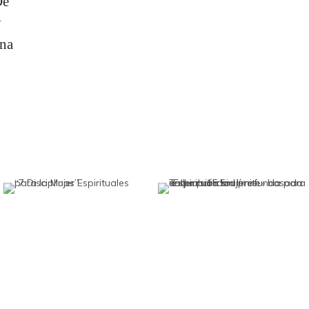
De
y
una