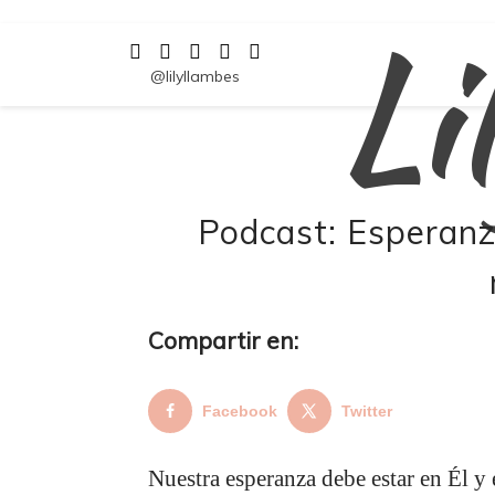
Li
Saltar
al
contenido
@lilyllambes
Podcast: Esperanz
Compartir en:
Facebook
Twitter
Nuestra esperanza debe estar en Él y 