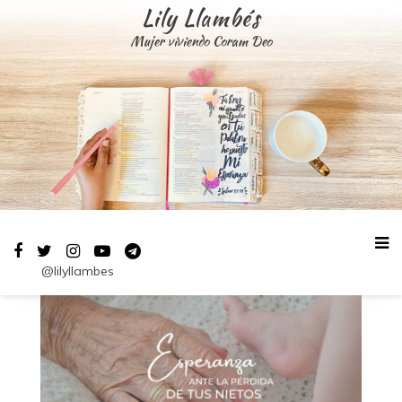
Saltar
Lily Llambés
al
Mujer viviendo Coram Deo
contenido
@lilyllambes