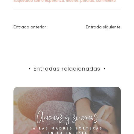
Etiquetado como
esperanza
,
muerte
,
pérdida
,
sufrimiento
Navegación
Entrada anterior
Entrada siguiente
de
entradas
Entradas relacionadas