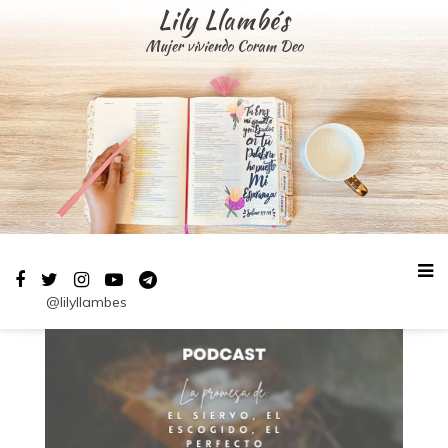
Saltar
Lily Llambés
al
Mujer viviendo Coram Deo
contenido
@lilyllambes