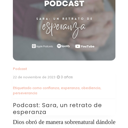
Podcast
3 años
15 de noviembre de 2023
Podcast: ¿Cómo podemos
glorificar a Dios con un
matrimonio después de un
divorcio?
dole
Estas disciplinas —lectura de la Palabra,