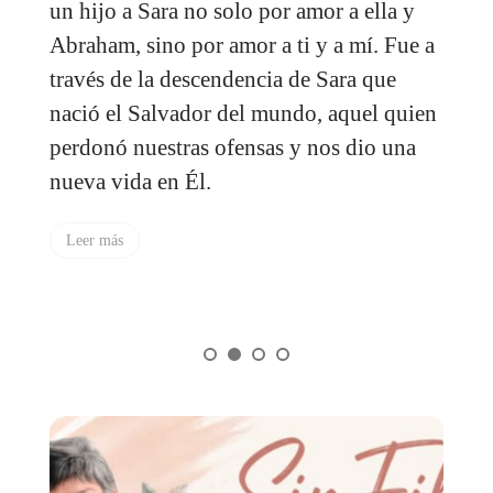
y
oración, meditación, ayuno, adoración,
e a
confesión de pecados— son esenciales en
nuestro caminar, y te ayudaran a enfrentar
ien
las diferentes situaciones con el espíritu
a
correcto. De lo contrario, la carne se
interpondrá y tus reacciones y acciones va
a tener una mala motivación.
Leer más