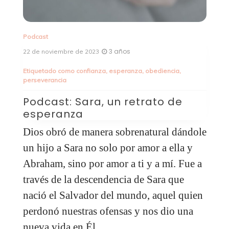
Podcast
Po
3 años
22 de noviembre de 2023
15
Etiquetado como
confianza
,
esperanza
,
obediencia
,
perseverancia
P
g
a
Podcast: Sara, un retrato de
m
esperanza
d
Dios obró de manera sobrenatural dándole
E
os
un hijo a Sara no solo por amor a ella y
o
Abraham, sino por amor a ti y a mí. Fue a
c
través de la descendencia de Sara que
n
:
nació el Salvador del mundo, aquel quien
l
perdonó nuestras ofensas y nos dio una
c
nueva vida en Él.