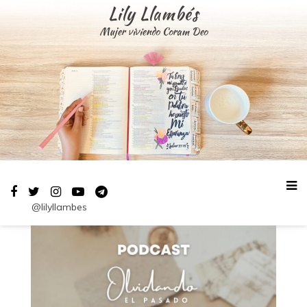
Saltar
Lily Llambés
al
Mujer viviendo Coram Deo
contenido
@lilyllambes