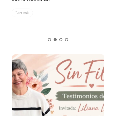
i
a
Leer más