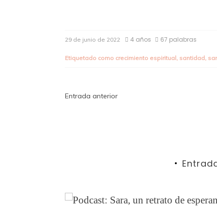
4 años
67 palabras
29 de junio de 2022
Etiquetado como
crecimiento espiritual
,
santidad
,
san
Navegación
Entrada anterior
de
entradas
Entrad