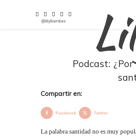
Li
Saltar
al
contenido
@lilyllambes
Podcast: ¿Por
sant
Compartir en:
Facebook
Twitter
La palabra santidad no es muy popula