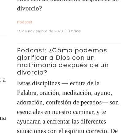
Podcast
8 de novi
Podcast
3 años
15 de noviembre de 2023
Podc
Podcast: ¿Cómo podemos
apren
glorificar a Dios con un
matrimonio después de un
Qué he
divorcio?
permit
Estas disciplinas —lectura de la
mismo 
Palabra, oración, meditación, ayuno,
propós
adoración, confesión de pecados— son
que af
esenciales en nuestro caminar, y te
Leer m
ayudaran a enfrentar las diferentes
situaciones con el espíritu correcto. De