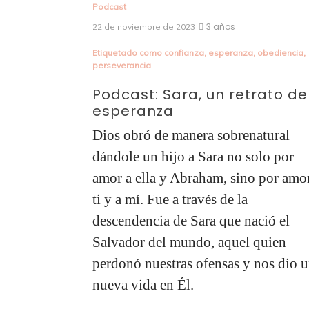
Podcast
3 años
22 de noviembre de 2023
Etiquetado como
confianza
,
esperanza
,
obediencia
,
perseverancia
e soltera
,
Podcast: Sara, un retrato de
esperanza
vamos
n la
Dios obró de manera sobrenatural
dándole un hijo a Sara no solo por
,
amor a ella y Abraham, sino por amor a
as
ti y a mí. Fue a través de la
las como
descendencia de Sara que nació el
omo
Salvador del mundo, aquel quien
midas
perdonó nuestras ofensas y nos dio una
nueva vida en Él.