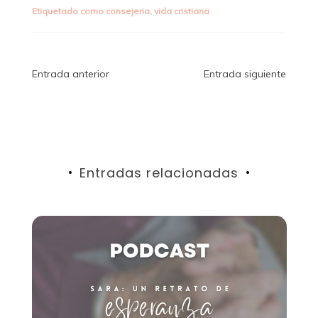
Etiquetado como
consejeria
,
vida cristiana
Navegación
Entrada anterior
Entrada siguiente
de
entradas
Entradas relacionadas