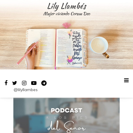
Saltar
Lily Llambés
al
Mujer viviendo Coram Deo
contenido
@lilyllambes