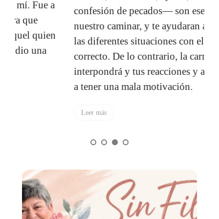
a
confesión de pecados— son esenciales en
c
nuestro caminar, y te ayudaran a enfrentar
i
n
las diferentes situaciones con el espíritu
correcto. De lo contrario, la carne se
interpondrá y tus reacciones y acciones va
a tener una mala motivación.
Leer más