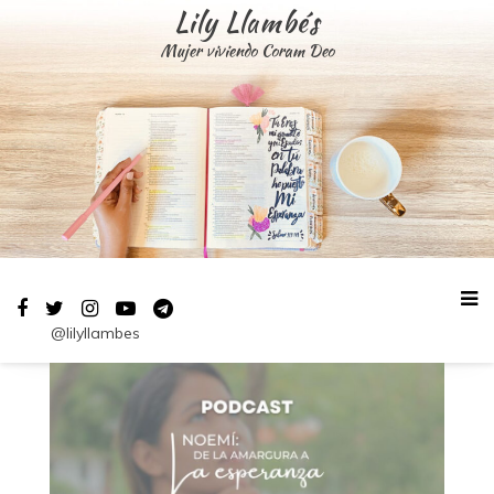
Saltar
Lily Llambés
al
Mujer viviendo Coram Deo
contenido
@lilyllambes