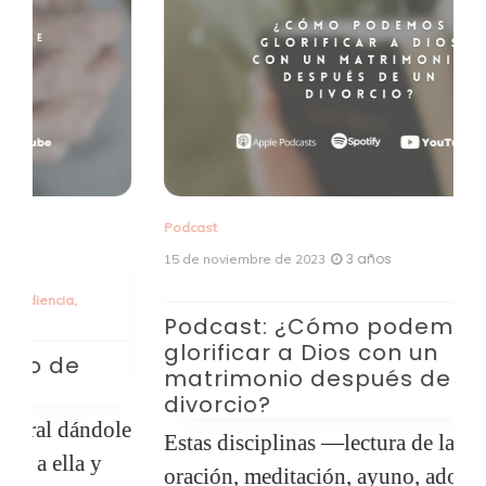
Podcast
Po
3 años
15 de noviembre de 2023
8 
Et
Podcast: ¿Cómo podemos
P
glorificar a Dios con un
a
matrimonio después de un
divorcio?
Q
le
Estas disciplinas —lectura de la Palabra,
p
oración, meditación, ayuno, adoración,
d