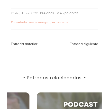
4 años
45 palabras
20 de julio de 2022
Etiquetado como
amargura
,
esperanza
Navegación
Entrada anterior
Entrada siguiente
de
entradas
Entradas relacionadas