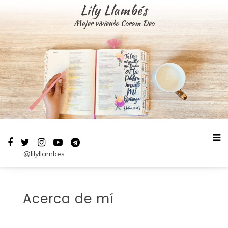
Saltar
Lily Llambés
al
Mujer viviendo Coram Deo
contenido
@lilyllambes
Acerca de mí